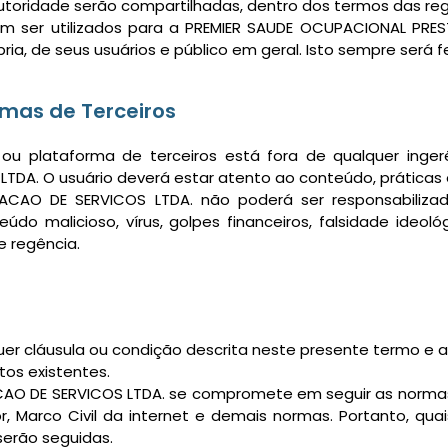
utoridade serão compartilhadas, dentro dos termos das reg
 ser utilizados para a PREMIER SAUDE OCUPACIONAL PRES
ria, de seus usuários e público em geral. Isto sempre será fe
mas de Terceiros
 ou plataforma de terceiros está fora de qualquer inger
A. O usuário deverá estar atento ao conteúdo, práticas e 
CAO DE SERVICOS LTDA. não poderá ser responsabilizad
eúdo malicioso, vírus, golpes financeiros, falsidade ideol
e regência.
 cláusula ou condição descrita neste presente termo e a 
tos existentes.
AO DE SERVICOS LTDA. se compromete em seguir as normas 
, Marco Civil da internet e demais normas. Portanto, qua
serão seguidas.