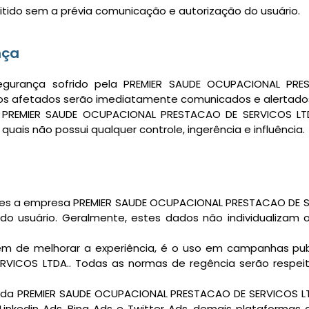
tido sem a prévia comunicação e autorização do usuário.
nça
egurança sofrido pela PREMIER SAUDE OCUPACIONAL PRE
os afetados serão imediatamente comunicados e alertados 
 a PREMIER SAUDE OCUPACIONAL PRESTACAO DE SERVICOS LTD
quais não possui qualquer controle, ingerência e influência.
tes a empresa PREMIER SAUDE OCUPACIONAL PRESTACAO DE SER
 do usuário. Geralmente, estes dados não individualizam o
lém de melhorar a experiência, é o uso em campanhas pub
VICOS LTDA.. Todas as normas de regência serão respei
e da PREMIER SAUDE OCUPACIONAL PRESTACAO DE SERVICOS LTD
Linkedin Ads, Bing Ads e Twitter Ads, demais plataformas