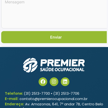
Enviar
FORMCRAFT - WORDPRESS FORM BUILDER
Telefone:
(31) 2513-7700 • (31) 2513-7706
E-mail:
contato@premierocupacional.com.br
Endereço:
Av. Amazonas, 641, 7º andar 7B, Centro Belo