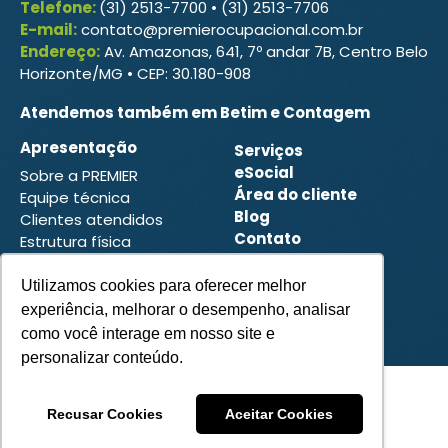
Telefone:
(31) 2513-7700 • (31) 2513-7706
E-mail:
contato@premierocupacional.com.br
Endereço:
Av. Amazonas, 641, 7º andar 7B, Centro Belo
Horizonte/MG • CEP: 30.180-908
Atendemos também em Betim e Contagem
Apresentação
Serviços
eSocial
Sobre a PREMIER
Área do cliente
Equipe técnica
Blog
Clientes atendidos
Contato
Estrutura física
Fale conosco
Utilizamos cookies para oferecer melhor
Contatos
experiência, melhorar o desempenho, analisar
Solicite uma proposta
como você interage em nosso site e
personalizar conteúdo.
Recusar Cookies
Aceitar Cookies